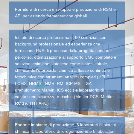
Fornitura di ricerca e sviluppo e produzione di RSM e
API per aziende farmaceutiche globali
Istituto di ricerca professionale: 80 scienziati con
background professionale ed esperienza che
forniscono R&S di processo dalla progettazione del
percorso, ottimizzazione al supporto CMC completo e
soluzioni chimiche sintetiche come sintesi chirale,
chimica dell'eterociclo, chimica a flusso continuo e
fotochimica con strumenti analitici completi (HPLC,
LCMS, HRMS , NMR, RM, ICP-MS, TGA,
granulometro Marvin, ICS ecc.) e laboratorio di
valutazione sicurezza e rischio (Mettler DCS, Mettler
RC 1e, THT ARC)
Enorme impianto di produzione: 6 laboratori di sintesi
chimica, 1 laboratorio di idrogenazione e 5 laboratori